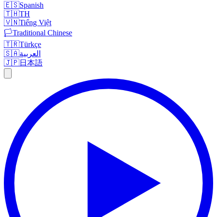
🇪🇸
Spanish
🇹🇭
TH
🇻🇳
Tiếng Việt
🏳️
Traditional Chinese
🇹🇷
Türkçe
العربية
🇸🇦
🇯🇵
日本語