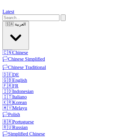
Latest
العربية
🇸🇦
🇨🇳
Chinese
🏳️
Chinese Simplified
🏳️
Chinese Traditional
🇩🇪
DE
🇬🇧
English
🇫🇷
FR
🇮🇩
Indonesian
🇮🇹
Italiano
🇰🇷
Korean
🇲🇾
Melayu
🏳️
Polish
🇧🇷
Portuguese
🇷🇺
Russian
🏳️
Simplified Chinese