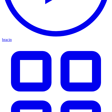
bracin