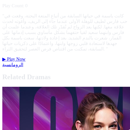
Play Count: 0
"كانت باسمة في حياتها السابقة من أتباع المتعة البحتة، وقعت في
حب فارس لطيف للوهلة الأولى عندما جاء إلى الريف، وأغوته لحدث
علاقة معها. لكنها بعد الزواج لم تُقدّر تلك العلاقة، وعندما علمت أن
فارس وابنهما سعيد لقيا حتفهما بشكل مأساوي بسبب إدمانها على
القمار، شعرت بالندم الشديد. بعد إعادة ولادتها، سعت باسمة بكل
جهدها لاستعادة قلبي زوجها وابنها، واعتمادًا على ذكريات حياتها
السابقة، تمكنت من اقتناص فرص العصر لتحقيق الثراء. "
▶
Play Now
الرومانسية
Related Dramas