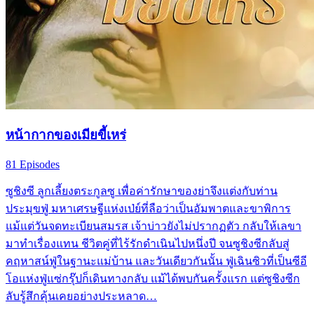
หน้ากากของเมียขี้เหร่
81 Episodes
ซูชิงซี ลูกเลี้ยงตระกูลซู เพื่อค่ารักษาของย่าจึงแต่งกับท่าน
ประมุขฟู่ มหาเศรษฐีแห่งเป่ย์ที่ลือว่าเป็นอัมพาตและขาพิการ
แม้แต่วันจดทะเบียนสมรส เจ้าบ่าวยังไม่ปรากฏตัว กลับให้เลขา
มาทำเรื่องแทน ชีวิตคู่ที่ไร้รักดำเนินไปหนึ่งปี จนซูชิงซีกลับสู่
คฤหาสน์ฟู่ในฐานะแม่บ้าน และวันเดียวกันนั้น ฟู่เฉินซิวที่เป็นซีอี
โอแห่งฟู่แซ่กรุ๊ปก็เดินทางกลับ แม้ได้พบกันครั้งแรก แต่ซูชิงซีก
ลับรู้สึกคุ้นเคยอย่างประหลาด…