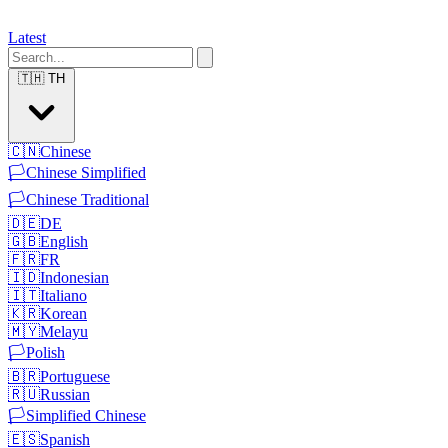
Latest
🇹🇭
TH
🇨🇳
Chinese
🏳️
Chinese Simplified
🏳️
Chinese Traditional
🇩🇪
DE
🇬🇧
English
🇫🇷
FR
🇮🇩
Indonesian
🇮🇹
Italiano
🇰🇷
Korean
🇲🇾
Melayu
🏳️
Polish
🇧🇷
Portuguese
🇷🇺
Russian
🏳️
Simplified Chinese
🇪🇸
Spanish