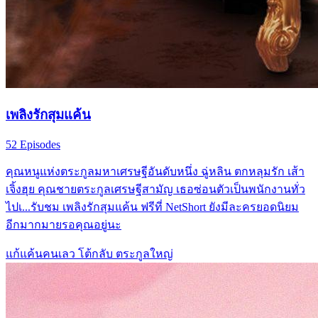
เพลิงรักสุมแค้น
52 Episodes
คุณหนูแห่งตระกูลมหาเศรษฐีอันดับหนึ่ง ฉู่หลิน ตกหลุมรัก เส้า
เจิ้งฮุย คุณชายตระกูลเศรษฐีสามัญ เธอซ่อนตัวเป็นพนักงานทั่ว
ไปเ...รับชม เพลิงรักสุมแค้น ฟรีที่ NetShort ยังมีละครยอดนิยม
อีกมากมายรอคุณอยู่นะ
แก้แค้นคนเลว
โต้กลับ
ตระกูลใหญ่