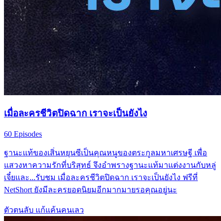
เมื่อละครชีวิตปิดฉาก เราจะเป็นยังไง
60 Episodes
ฐานะแท้ของเสิ่นหยุนซีเป็นคุณหนูของตระกูลมหาเศรษฐี เพื่อ
แสวงหาความรักที่บริสุทธ์ จึงอำพรางฐานะแท้มาแต่งงานกับหลู่
เจี๋ยและ...รับชม เมื่อละครชีวิตปิดฉาก เราจะเป็นยังไง ฟรีที่
NetShort ยังมีละครยอดนิยมอีกมากมายรอคุณอยู่นะ
ตัวตนลับ
แก้แค้นคนเลว