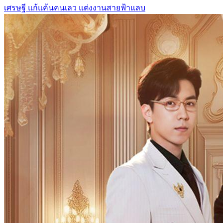
เศรษฐี
แก้แค้นคนเลว
แต่งงานสายฟ้าแลบ