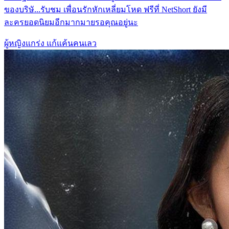
ของบริษั...รับชม เพื่อนรักหักเหลี่ยมโหด ฟรีที่ NetShort ยังมี
ละครยอดนิยมอีกมากมายรอคุณอยู่นะ
ผู้หญิงแกร่ง
แก้แค้นคนเลว