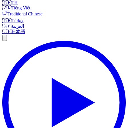
🇹🇭
TH
🇻🇳
Tiếng Việt
🏳️
Traditional Chinese
🇹🇷
Türkçe
🇸🇦
العربية
🇯🇵
日本語