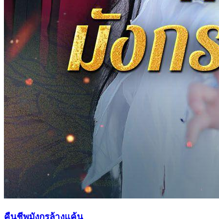
คืนชีพมังกรล้างแค้น