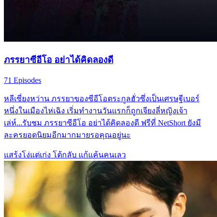
ภรรยาซีอีโอ อย่าได้คิดลองดี
71 Episodes
หลีเซี่ยงหว่าน ภรรยาของซีอีโอตระกูลฮั่วซึ่งเป็นเศรษฐีเบอร์
หนึ่งในเมืองไห่เฉิง เริ่มทำงานวันแรกก็ถูกเจียงลี่หญิงเจ้า
เล่ห์...รับชม ภรรยาซีอีโอ อย่าได้คิดลองดี ฟรีที่ NetShort ยังมี
ละครยอดนิยมอีกมากมายรอคุณอยู่นะ
แสร้งโง่แต่เก่ง
โต้กลับ
แก้แค้นคนเลว