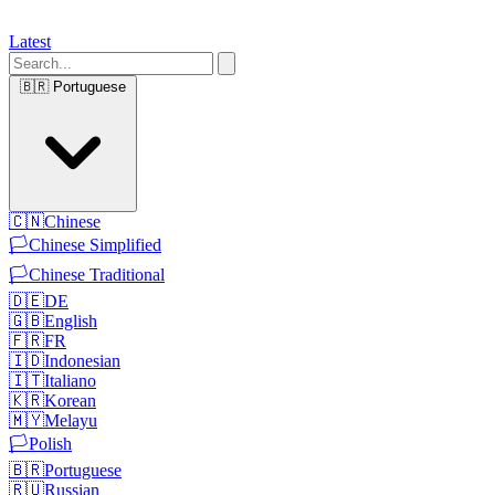
Latest
🇧🇷
Portuguese
🇨🇳
Chinese
🏳️
Chinese Simplified
🏳️
Chinese Traditional
🇩🇪
DE
🇬🇧
English
🇫🇷
FR
🇮🇩
Indonesian
🇮🇹
Italiano
🇰🇷
Korean
🇲🇾
Melayu
🏳️
Polish
🇧🇷
Portuguese
🇷🇺
Russian