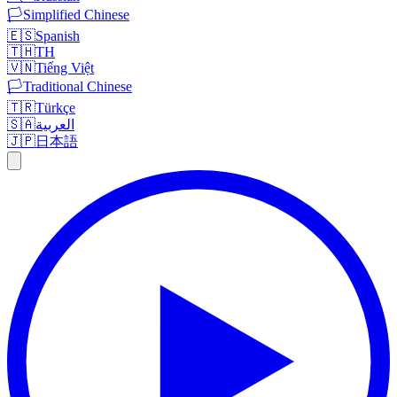
🏳️
Simplified Chinese
🇪🇸
Spanish
🇹🇭
TH
🇻🇳
Tiếng Việt
🏳️
Traditional Chinese
🇹🇷
Türkçe
🇸🇦
العربية
🇯🇵
日本語