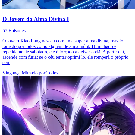
O Jovem da Alma Divina I
57 Episodes
O jovem Xiao Lang nasceu com uma super alma divina, mas foi
tomado por todos como alguém de alma inútil. Humilhado e
repetidamente sabotado, ele é forçado a deixar o clã. A partir daí,
ascende com fúria: se o céu tentar oprimi‑lo, ele romperá o próprio
céu.
Vingança
Mimado por Todos