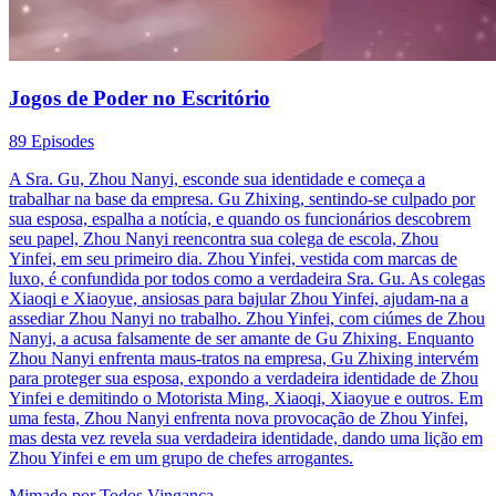
Jogos de Poder no Escritório
89 Episodes
A Sra. Gu, Zhou Nanyi, esconde sua identidade e começa a
trabalhar na base da empresa. Gu Zhixing, sentindo-se culpado por
sua esposa, espalha a notícia, e quando os funcionários descobrem
seu papel, Zhou Nanyi reencontra sua colega de escola, Zhou
Yinfei, em seu primeiro dia. Zhou Yinfei, vestida com marcas de
luxo, é confundida por todos como a verdadeira Sra. Gu. As colegas
Xiaoqi e Xiaoyue, ansiosas para bajular Zhou Yinfei, ajudam-na a
assediar Zhou Nanyi no trabalho. Zhou Yinfei, com ciúmes de Zhou
Nanyi, a acusa falsamente de ser amante de Gu Zhixing. Enquanto
Zhou Nanyi enfrenta maus-tratos na empresa, Gu Zhixing intervém
para proteger sua esposa, expondo a verdadeira identidade de Zhou
Yinfei e demitindo o Motorista Ming, Xiaoqi, Xiaoyue e outros. Em
uma festa, Zhou Nanyi enfrenta nova provocação de Zhou Yinfei,
mas desta vez revela sua verdadeira identidade, dando uma lição em
Zhou Yinfei e em um grupo de chefes arrogantes.
Mimado por Todos
Vingança