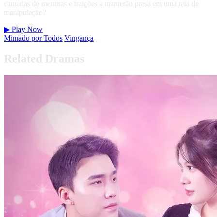
camadas de mentiras e traições a manterão presa em uma teia de
manipulação?
▶
Play Now
Mimado por Todos
Vingança
Related Dramas