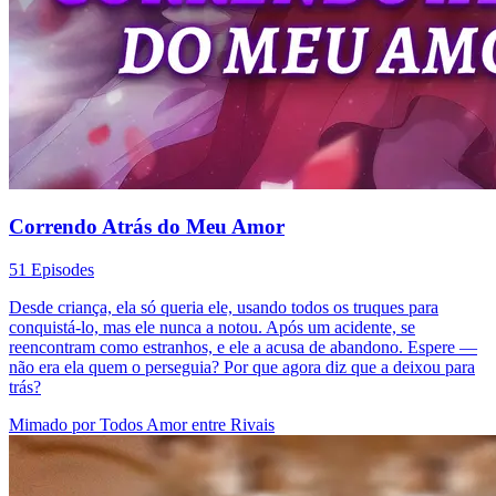
Correndo Atrás do Meu Amor
51 Episodes
Desde criança, ela só queria ele, usando todos os truques para
conquistá-lo, mas ele nunca a notou. Após um acidente, se
reencontram como estranhos, e ele a acusa de abandono. Espere —
não era ela quem o perseguia? Por que agora diz que a deixou para
trás?
Mimado por Todos
Amor entre Rivais