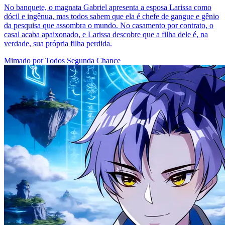
No banquete, o magnata Gabriel apresenta a esposa Larissa como
dócil e ingênua, mas todos sabem que ela é chefe de gangue e gênio
da pesquisa que assombra o mundo. No casamento por contrato, o
casal acaba apaixonado, e Larissa descobre que a filha dele é, na
verdade, sua própria filha perdida.
Mimado por Todos
Segunda Chance