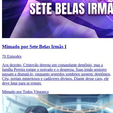
Mimado por Sete Belas Irmãs I
70 Episodes
Aos dezoito, Cristovão derrota um comandante demônio, mas a
família Pereira rompe o noivado e o despreza. Suas irmãs seniores
passam a disputá-lo, enquanto segredos sombrios surgem: demônios,
Céu, portais misteriosos e cadáveres divinos. Diante desse caos, ele
deve lutar para se erguer.
Mimado por Todos
Vingança