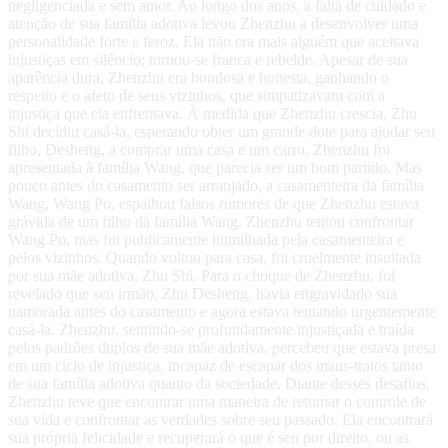
negligenciada e sem amor. Ao longo dos anos, a falta de cuidado e
atenção de sua família adotiva levou Zhenzhu a desenvolver uma
personalidade forte e feroz. Ela não era mais alguém que aceitava
injustiças em silêncio; tornou-se franca e rebelde. Apesar de sua
aparência dura, Zhenzhu era bondosa e honesta, ganhando o
respeito e o afeto de seus vizinhos, que simpatizavam com a
injustiça que ela enfrentava. À medida que Zhenzhu crescia, Zhu
Shi decidiu casá-la, esperando obter um grande dote para ajudar seu
filho, Desheng, a comprar uma casa e um carro. Zhenzhu foi
apresentada à família Wang, que parecia ser um bom partido. Mas
pouco antes do casamento ser arranjado, a casamenteira da família
Wang, Wang Po, espalhou falsos rumores de que Zhenzhu estava
grávida de um filho da família Wang. Zhenzhu tentou confrontar
Wang Po, mas foi publicamente humilhada pela casamenteira e
pelos vizinhos. Quando voltou para casa, foi cruelmente insultada
por sua mãe adotiva, Zhu Shi. Para o choque de Zhenzhu, foi
revelado que seu irmão, Zhu Desheng, havia engravidado sua
namorada antes do casamento e agora estava tentando urgentemente
casá-la. Zhenzhu, sentindo-se profundamente injustiçada e traída
pelos padrões duplos de sua mãe adotiva, percebeu que estava presa
em um ciclo de injustiça, incapaz de escapar dos maus-tratos tanto
de sua família adotiva quanto da sociedade. Diante desses desafios,
Zhenzhu teve que encontrar uma maneira de retomar o controle de
sua vida e confrontar as verdades sobre seu passado. Ela encontrará
sua própria felicidade e recuperará o que é seu por direito, ou as