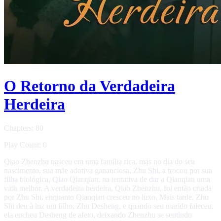
O Retorno da Verdadeira
Herdeira
Chapters: 80
Play Count: 0
Qiao Zhenzhu nasceu em uma família rica, mas no dia do seu
nascimento, sua mãe adotiva gananciosa, Zhu Shi, a trocou por sua
filha biológica, Qiao Qianqian, na tentativa de dar a Qianqian uma
vida melhor. A verdadeira herdeira, Qiao Zhenzhu, foi então criada
por Zhu Shi, enquanto Qianqian cresceu no luxo. Mais tarde, Zhu
Shi deu à luz um filho, Zhu Desheng, e quando seu marido faleceu,
ela encheu Desheng de afeto, deixando Zhenzhu se sentindo