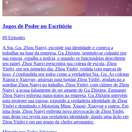
Jogos de Poder no Escritório
89 Episodes
A Sra. Gu, Zhou Nanyi, esconde sua identidade e começa a
trabalhar na base da empresa. Gu Zhixing, sentindo-se culpado por
sua esposa, espalha a notícia, e quando os funcionários descobrem
seu papel, Zhou Nanyi reencontra sua colega de escola, Zhou
Yinfei, em seu primeiro dia. Zhou Yinfei, vestida com marcas de
luxo, é confundida por todos como a verdadeira Sra. Gu. As colegas
Xiaoqi e Xiaoyue, ansiosas para bajular Zhou Yinfei, ajudam-na a
assediar Zhou Nanyi no trabalho. Zhou Yinfei, com ciúmes de Zhou
Nanyi, a acusa falsamente de ser amante de Gu Zhixing. Enquanto
Zhou Nanyi enfrenta maus-tratos na empresa, Gu Zhixing intervém
para proteger sua esposa, expondo a verdadeira identidade de Zhou
Yinfei e demitindo o Motorista Ming, Xiaoqi, Xiaoyue e outros. Em
uma festa, Zhou Nanyi enfrenta nova provocação de Zhou Yinfei,
mas desta vez revela sua verdadeira identidade, dando uma lição em
Zhou Yinfei e em um grupo de chefes arrogantes.
Mimado por Todos
Vingança