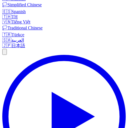
🏳️
Simplified Chinese
🇪🇸
Spanish
🇹🇭
TH
🇻🇳
Tiếng Việt
🏳️
Traditional Chinese
🇹🇷
Türkçe
🇸🇦
العربية
🇯🇵
日本語