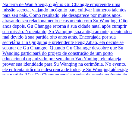
Na terra de Wan Sheng, o gênio Gu Changge empreende uma
missão secreta, viajando incógnito para cultivar inúmeros talentos
para seu país. Como resultado, ele desaparece por muitos anos,
atrasando seu relacionamento e casamento com Su Wanqing. Oito
anos depois, Gu Changge retorna à sua cidade natal após cumprir
sua missão. No entanto, Su Wanqing, sua antiga amante, o entendeu
mal devido à sua partida oito anos atrás. Encorajada por sua
secretária Lin Qingqing e pretendente Feng Zihao, ela decide se
separar de Gu Changge. Quando Gu Changge descobre que Su
Wanqing participará do projeto de construção de um porto
educacional organizado por seu aluno Yao Yunling, ele planeja
provar sua identidade para Su Wanqing na cerimônia. No evento,
ele enfrenta ridículo e descrença de todos, e Su Wanqing até exige
sua partida. Mas Gu Changge revela a seita da escola na frente de
todos, descobrindo que a escola leva seu nome. Outros ainda se
recusam a acreditar nele e continuam a zombar dele até que Yao
Mimado por Todos
Segunda Chance