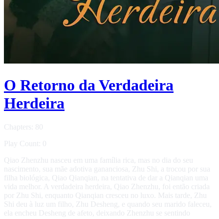
O Retorno da Verdadeira
Herdeira
Chapters: 80
Play Count: 0
Qiao Zhenzhu nasceu em uma família rica, mas no dia do seu
nascimento, sua mãe adotiva gananciosa, Zhu Shi, a trocou por sua
filha biológica, Qiao Qianqian, na tentativa de dar a Qianqian uma
vida melhor. A verdadeira herdeira, Qiao Zhenzhu, foi então criada
por Zhu Shi, enquanto Qianqian cresceu no luxo. Mais tarde, Zhu
Shi deu à luz um filho, Zhu Desheng, e quando seu marido faleceu,
ela encheu Desheng de afeto, deixando Zhenzhu se sentindo