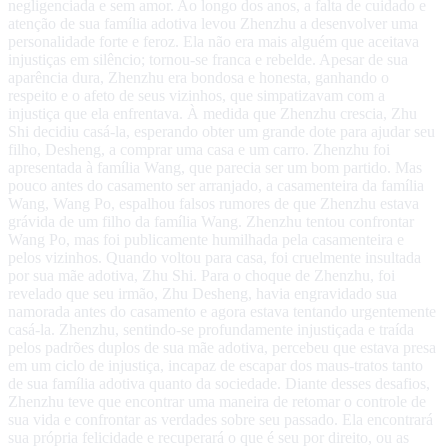
negligenciada e sem amor. Ao longo dos anos, a falta de cuidado e
atenção de sua família adotiva levou Zhenzhu a desenvolver uma
personalidade forte e feroz. Ela não era mais alguém que aceitava
injustiças em silêncio; tornou-se franca e rebelde. Apesar de sua
aparência dura, Zhenzhu era bondosa e honesta, ganhando o
respeito e o afeto de seus vizinhos, que simpatizavam com a
injustiça que ela enfrentava. À medida que Zhenzhu crescia, Zhu
Shi decidiu casá-la, esperando obter um grande dote para ajudar seu
filho, Desheng, a comprar uma casa e um carro. Zhenzhu foi
apresentada à família Wang, que parecia ser um bom partido. Mas
pouco antes do casamento ser arranjado, a casamenteira da família
Wang, Wang Po, espalhou falsos rumores de que Zhenzhu estava
grávida de um filho da família Wang. Zhenzhu tentou confrontar
Wang Po, mas foi publicamente humilhada pela casamenteira e
pelos vizinhos. Quando voltou para casa, foi cruelmente insultada
por sua mãe adotiva, Zhu Shi. Para o choque de Zhenzhu, foi
revelado que seu irmão, Zhu Desheng, havia engravidado sua
namorada antes do casamento e agora estava tentando urgentemente
casá-la. Zhenzhu, sentindo-se profundamente injustiçada e traída
pelos padrões duplos de sua mãe adotiva, percebeu que estava presa
em um ciclo de injustiça, incapaz de escapar dos maus-tratos tanto
de sua família adotiva quanto da sociedade. Diante desses desafios,
Zhenzhu teve que encontrar uma maneira de retomar o controle de
sua vida e confrontar as verdades sobre seu passado. Ela encontrará
sua própria felicidade e recuperará o que é seu por direito, ou as