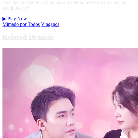
camadas de mentiras e traições a manterão presa em uma teia de
manipulação?
▶
Play Now
Mimado por Todos
Vingança
Related Dramas