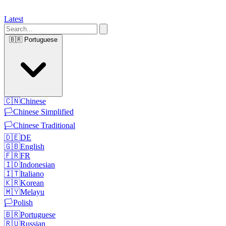
Latest
🇧🇷
Portuguese
🇨🇳
Chinese
🏳️
Chinese Simplified
🏳️
Chinese Traditional
🇩🇪
DE
🇬🇧
English
🇫🇷
FR
🇮🇩
Indonesian
🇮🇹
Italiano
🇰🇷
Korean
🇲🇾
Melayu
🏳️
Polish
🇧🇷
Portuguese
🇷🇺
Russian