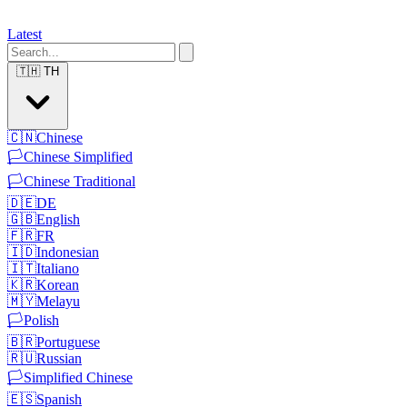
Latest
🇹🇭
TH
🇨🇳
Chinese
🏳️
Chinese Simplified
🏳️
Chinese Traditional
🇩🇪
DE
🇬🇧
English
🇫🇷
FR
🇮🇩
Indonesian
🇮🇹
Italiano
🇰🇷
Korean
🇲🇾
Melayu
🏳️
Polish
🇧🇷
Portuguese
🇷🇺
Russian
🏳️
Simplified Chinese
🇪🇸
Spanish