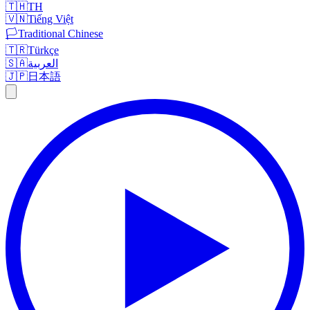
🇹🇭
TH
🇻🇳
Tiếng Việt
🏳️
Traditional Chinese
🇹🇷
Türkçe
🇸🇦
العربية
🇯🇵
日本語