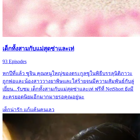
เด็กทั้งสามกับแม่สุดซ่าและเท่
93 Episodes
หกปีที่แล้ว ซูจิน คุณหนูใหญ่ของตระกูลซูในพิธีบรรลุนิติภาวะ
ถูกพ่อและน้องสาววางยาพิษและใส่ร้ายจนมีความสัมพันธ์กับลู่
เยี่ยน...รับชม เด็กทั้งสามกับแม่สุดซ่าและเท่ ฟรีที่ NetShort ยังมี
ละครยอดนิยมอีกมากมายรอคุณอยู่นะ
เด็กน่ารัก
แก้แค้นคนเลว