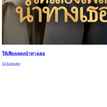
ให้เสียงเพลงนำทางเธอ
54 Episodes
นักร้องชื่อดังกู้ฝานจัดคอนเสิร์ตเพื่อตามหารักเก่าเฉียวเวย พร้อม
เปิดโปงเรื่องเข้าใจผิดเมื่อห้าปีก่อนที่ถูกเจียงอิ๋งเสวี่ยวางแผนไว้
เธอวางแผนร้ายซ้ำแล้วซ้ำเล่า ทั้งใส่ร้ายและบีบให้เฉียวเวย
แต่งงานกับคนอื่น แต่กู้ฝานช่วยไว้ทุกครั้ง สุดท้ายเจียงอิ้งเสวี่ยได้
รับผลกรรม ส่วนคู่รักนั้นกลับมารักกันอีกครั้งอย่างมีความสุข
แก้แค้นคนเลว
คืนดี
โต้กลับ