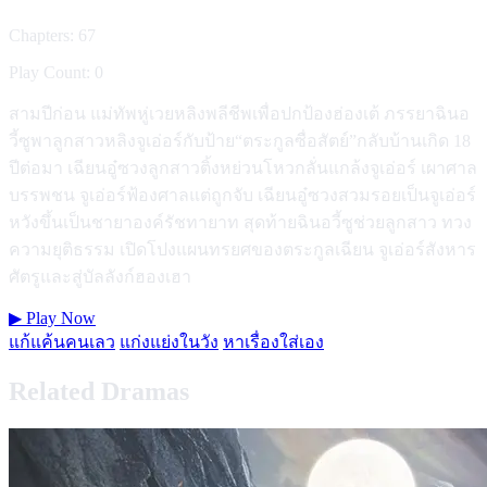
Chapters: 67
Play Count: 0
สามปีก่อน แม่ทัพหู่เวยหลิงพลีชีพเพื่อปกป้องฮ่องเต้ ภรรยาฉินอ
วี้ซูพาลูกสาวหลิงจูเอ่อร์กับป้าย“ตระกูลซื่อสัตย์”กลับบ้านเกิด 18
ปีต่อมา เฉียนอู๋ซวงลูกสาวติ้งหย่วนโหวกลั่นแกล้งจูเอ่อร์ เผาศาล
บรรพชน จูเอ่อร์ฟ้องศาลแต่ถูกจับ เฉียนอู๋ซวงสวมรอยเป็นจูเอ่อร์
หวังขึ้นเป็นชายาองค์รัชทายาท สุดท้ายฉินอวี้ซูช่วยลูกสาว ทวง
ความยุติธรรม เปิดโปงแผนทรยศของตระกูลเฉียน จูเอ่อร์สังหาร
ศัตรูและสู่บัลลังก์ฮองเฮา
▶
Play Now
แก้แค้นคนเลว
แก่งแย่งในวัง
หาเรื่องใส่เอง
Related Dramas