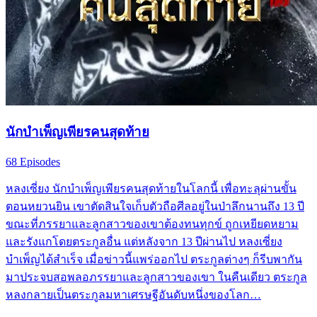
นักบำเพ็ญเพียรคนสุดท้าย
68 Episodes
หลงเซี่ยง นักบำเพ็ญเพียรคนสุดท้ายในโลกนี้ เพื่อทะลุผ่านขั้น
ตอนหยวนยิน เขาตัดสินใจเก็บตัวถือศีลอยู่ในป่าลึกนานถึง 13 ปี
ขณะที่ภรรยาและลูกสาวของเขาต้องทนทุกข์ ถูกเหยียดหยาม
และรังแกโดยตระกูลอื่น แต่หลังจาก 13 ปีผ่านไป หลงเซี่ยง
บำเพ็ญได้สำเร็จ เมื่อข่าวนี้แพร่ออกไป ตระกูลต่างๆ ก็รีบพากัน
มาประจบสอพลอภรรยาและลูกสาวของเขา ในคืนเดียว ตระกูล
หลงกลายเป็นตระกูลมหาเศรษฐีอันดับหนึ่งของโลก…