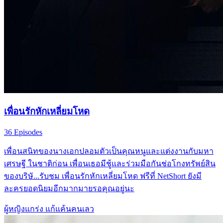
เพื่อนรักหักเหลี่ยมโหด
36 Episodes
เพื่อนสนิทของนางเอกปลอมตัวเป็นคุณหนูและแต่งงานกับมหา
เศรษฐี ในชาติก่อน เพื่อนเธอมีชู้และร่วมมือกันช่อโกงทรัพย์สิน
ของบริษั...รับชม เพื่อนรักหักเหลี่ยมโหด ฟรีที่ NetShort ยังมี
ละครยอดนิยมอีกมากมายรอคุณอยู่นะ
ผู้หญิงแกร่ง
แก้แค้นคนเลว