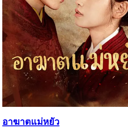
อาฆาตแม่หยัว