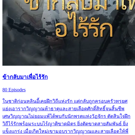
ข้ากลับมาเพื่อไร้รัก
80 Episodes
ในชาติก่อนหลินอี้เคยฝึกวิถีแห่งรัก แต่กลับถูกครอบครัวทรยศ
แย่งเอารากวิญญาณห้าธาตุและสายเลือดศักดิ์สิทธิ์จนสิ้นชีพ
เศษวิญญาณไม่ยอมแพ้ได้พบกับนักพรตแห่งวัฏจักร ตัดสินใจฝึก
วิถีไร้รักพร้อมระบบไร้ญาติขาดมิตร ยิ่งตัดขาดสายสัมพันธ์ ยิ่ง
แข็งแกร่ง เมื่อเกิดใหม่เขามอบรากวิญญาณและสายเลือดให้พี่