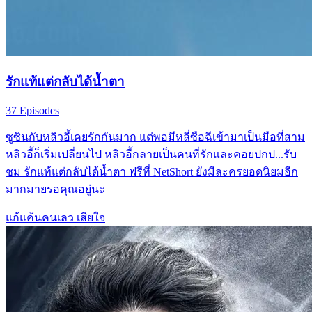
รักแท้แต่กลับได้น้ำตา
37 Episodes
ซูซินกับหลิวอี้เคยรักกันมาก แต่พอมีหลี่ซือฉีเข้ามาเป็นมือที่สาม
หลิวอี้ก็เริ่มเปลี่ยนไป หลิวอี้กลายเป็นคนที่รักและคอยปกป...รับ
ชม รักแท้แต่กลับได้น้ำตา ฟรีที่ NetShort ยังมีละครยอดนิยมอีก
มากมายรอคุณอยู่นะ
แก้แค้นคนเลว
เสียใจ