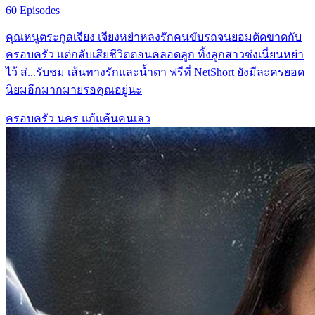
60 Episodes
คุณหนูตระกูลเจียง เจียงหย่าหลงรักคนขับรถจนยอมตัดขาดกับ
ครอบครัว แต่กลับเสียชีวิตตอนคลอดลูก ทิ้งลูกสาวซ่งเนี่ยนหย่า
ไว้ ส่...รับชม เส้นทางรักและน้ำตา ฟรีที่ NetShort ยังมีละครยอด
นิยมอีกมากมายรอคุณอยู่นะ
ครอบครัว
นคร
แก้แค้นคนเลว