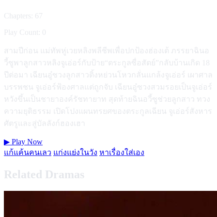
Chapters: 67
Play Count: 0
สามปีก่อน แม่ทัพหู่เวยหลิงพลีชีพเพื่อปกป้องฮ่องเต้ ภรรยาฉินอ
วี้ซูพาลูกสาวหลิงจูเอ่อร์กับป้าย“ตระกูลซื่อสัตย์”กลับบ้านเกิด 18
ปีต่อมา เฉียนอู๋ซวงลูกสาวติ้งหย่วนโหวกลั่นแกล้งจูเอ่อร์ เผาศาล
บรรพชน จูเอ่อร์ฟ้องศาลแต่ถูกจับ เฉียนอู๋ซวงสวมรอยเป็นจูเอ่อร์
หวังขึ้นเป็นชายาองค์รัชทายาท สุดท้ายฉินอวี้ซูช่วยลูกสาว ทวง
ความยุติธรรม เปิดโปงแผนทรยศของตระกูลเฉียน จูเอ่อร์สังหาร
ศัตรูและสู่บัลลังก์ฮองเฮา
▶
Play Now
แก้แค้นคนเลว
แก่งแย่งในวัง
หาเรื่องใส่เอง
Related Dramas