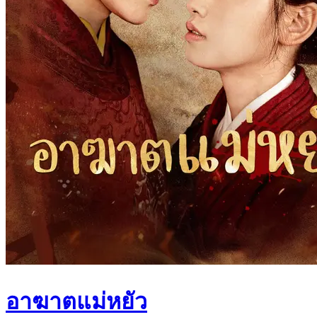
อาฆาตแม่หยัว