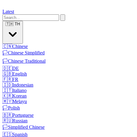
Latest
🇹🇭
TH
🇨🇳
Chinese
🏳️
Chinese Simplified
🏳️
Chinese Traditional
🇩🇪
DE
🇬🇧
English
🇫🇷
FR
🇮🇩
Indonesian
🇮🇹
Italiano
🇰🇷
Korean
🇲🇾
Melayu
🏳️
Polish
🇧🇷
Portuguese
🇷🇺
Russian
🏳️
Simplified Chinese
🇪🇸
Spanish