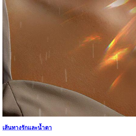
เส้นทางรักและน้ำตา