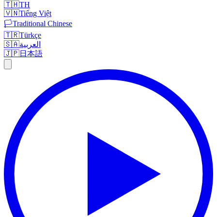
🇹🇭
TH
🇻🇳
Tiếng Việt
🏳️
Traditional Chinese
🇹🇷
Türkçe
🇸🇦
العربية
🇯🇵
日本語