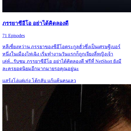
ภรรยาซีอีโอ อย่าได้คิดลองดี
71 Episodes
หลีเซี่ยงหว่าน ภรรยาของซีอีโอตระกูลฮั่วซึ่งเป็นเศรษฐีเบอร์
หนึ่งในเมืองไห่เฉิง เริ่มทำงานวันแรกก็ถูกเจียงลี่หญิงเจ้า
เล่ห์...รับชม ภรรยาซีอีโอ อย่าได้คิดลองดี ฟรีที่ NetShort ยังมี
ละครยอดนิยมอีกมากมายรอคุณอยู่นะ
แสร้งโง่แต่เก่ง
โต้กลับ
แก้แค้นคนเลว